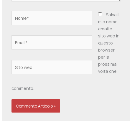
Nome*
Salva il
mio nome,
email e
sito web in
Email*
questo
browser
per la
Sito
prossima
web
volta che
commento.