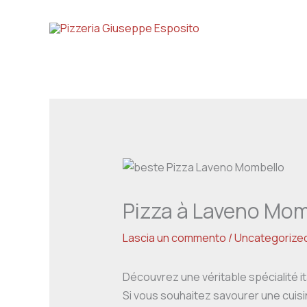
Vai
al
contenuto
Pizza à Laveno Mom
Lascia un commento
/
Uncategorize
Découvrez une véritable spécialité i
Si vous souhaitez savourer une cuis