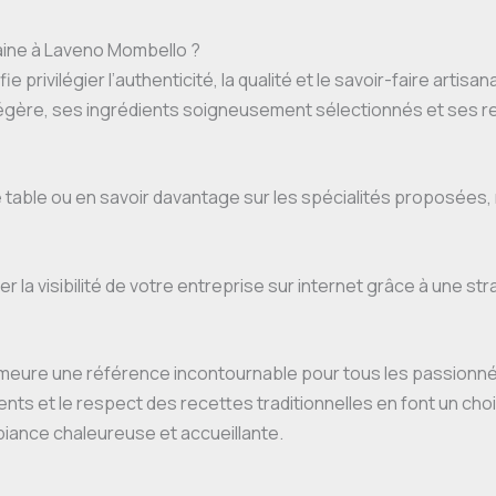
taine à Laveno Mombello ?
e privilégier l’authenticité, la qualité et le savoir-faire artisana
légère, ses ingrédients soigneusement sélectionnés et ses re
e table ou en savoir davantage sur les spécialités proposées
 la visibilité de votre entreprise sur internet grâce à une str
eure une référence incontournable pour tous les passionnés 
dients et le respect des recettes traditionnelles en font un cho
iance chaleureuse et accueillante.