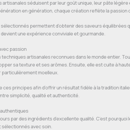
 artisanales séduisent par leur goût unique, leur pâte légère e
génération en génération, chaque création reflète la passion d
sélectionnés permettent d’obtenir des saveurs équilibrées qu
as devient une expérience conviviale et gourmande.
 avec passion
s techniques artisanales reconnues dans le monde entier. Tou
opper sa texture et ses arômes. Ensuite, elle est cuite à hau
 particulièrement moelleux.
ces principes afin d’offrir un résultat fidèle à la tradition it
tre simplicité, qualité et authenticité.
s authentiques
rs par des ingrédients d’excellente qualité. C’est pourquoi le
ont sélectionnés avec soin.