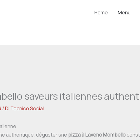
Home
Menu
bello saveurs italiennes authent
d
/ Di
Tecnico Social
talienne
ine authentique, déguster une
pizza à Laveno Mombello
consti