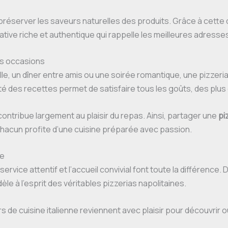
préserver les saveurs naturelles des produits. Grâce à cett
tive riche et authentique qui rappelle les meilleures adresse
es occasions
le, un dîner entre amis ou une soirée romantique, une pizzeri
rsité des recettes permet de satisfaire tous les goûts, des pl
contribue largement au plaisir du repas. Ainsi, partager une
pi
chacun profite d’une cuisine préparée avec passion.
se
service attentif et l’accueil convivial font toute la différence. 
èle à l’esprit des véritables pizzerias napolitaines.
de cuisine italienne reviennent avec plaisir pour découvrir o