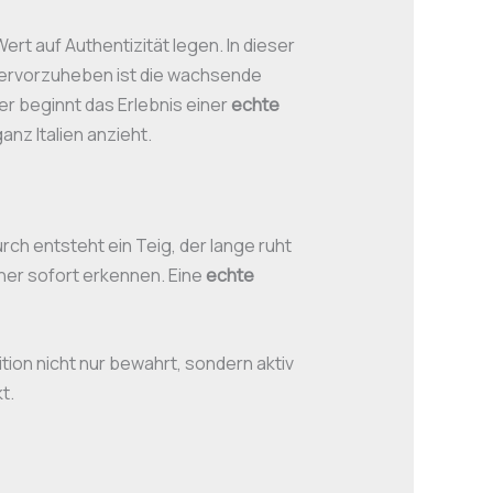
rt auf Authentizität legen. In dieser
hervorzuheben ist die wachsende
er beginnt das Erlebnis einer
echte
nz Italien anzieht.
ch entsteht ein Teig, der lange ruht
nner sofort erkennen. Eine
echte
tion nicht nur bewahrt, sondern aktiv
t.