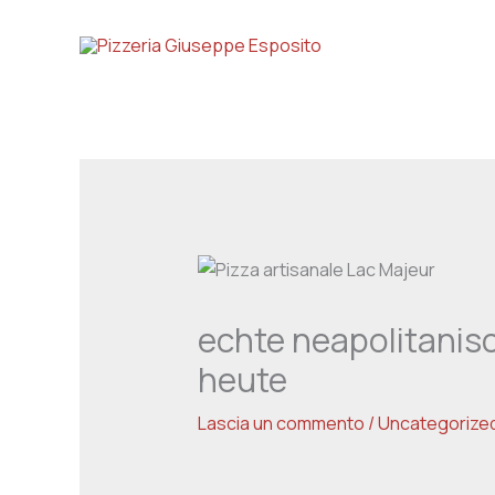
Vai
al
contenuto
echte neapolitanis
heute
Lascia un commento
/
Uncategorize