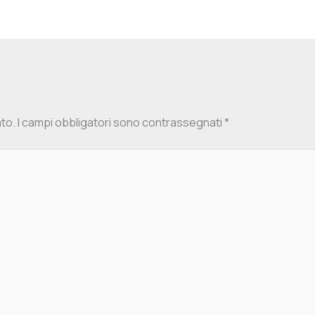
ato.
I campi obbligatori sono contrassegnati
*