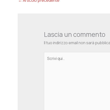
←
Articolo precedente
Lascia un commento
Il tuo indirizzo email non sarà pubblic
Scrivi
qui..