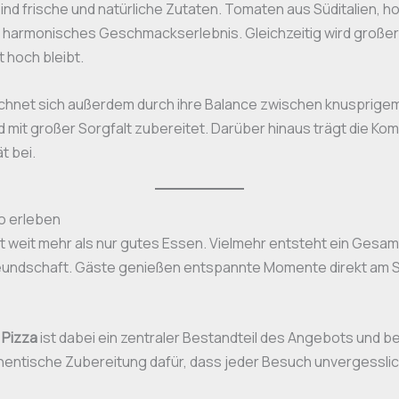
ind frische und natürliche Zutaten. Tomaten aus Süditalien, 
n harmonisches Geschmackserlebnis. Gleichzeitig wird großer 
 hoch bleibt.
chnet sich außerdem durch ihre Balance zwischen knusprige
nd mit großer Sorgfalt zubereitet. Darüber hinaus trägt die K
t bei.
o erleben
t weit mehr als nur gutes Essen. Vielmehr entsteht ein Gesa
eundschaft. Gäste genießen entspannte Momente direkt am S
 Pizza
ist dabei ein zentraler Bestandteil des Angebots und b
hentische Zubereitung dafür, dass jeder Besuch unvergesslich