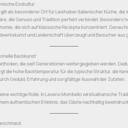
enische Esskultur
t als besonderer Ort für Liebhaber italienischer Küche, die We
re, die Genuss und Tradition perfekt verbindet. Besonders 
omie, die sich auf klassische Rezepte konzentriert. Genau hi
ndwerkskunst und Leidenschaft überzeugt und Besucher aus ga
ionelle Backkunst
Methoden, die seit Generationen weitergegeben werden. Dadur
gt die hohe Backtemperatur für die typische Struktur, die Ke
urch Geduld, Erfahrung und sorgfältige Auswahl der Zutaten.
ine wichtige Rolle. In Laveno Mombello wird kulinarische Tradi
einem authentischen Erlebnis, das Gäste nachhaltig beeindruck
 Geschmack