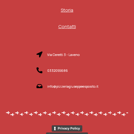
Storia
Contatti
Via Ceretti 3 - Laveno
0332055686
info@pizzeriagiuseppeesposito.it
Privacy Policy