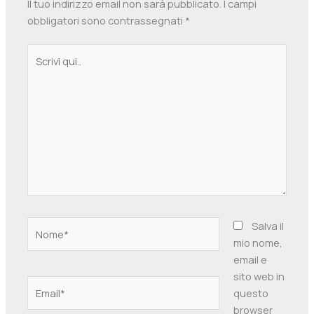
Il tuo indirizzo email non sarà pubblicato.
I campi
obbligatori sono contrassegnati
*
Scrivi
qui..
Nome*
Salva il
mio nome,
email e
sito web in
Email*
questo
browser