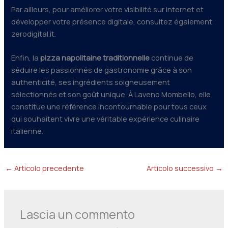
Par ailleurs, pour améliorer votre visibilité sur internet et
développer votre présence digitale, consultez également
zerodigital.it.
Enfin, la
pizza napolitaine traditionnelle
continue de
séduire les passionnés de gastronomie grâce à son
authenticité, ses ingrédients soigneusement
sélectionnés et son goût unique. À Laveno Mombello, elle
constitue une référence incontournable pour tous ceux
qui souhaitent vivre une véritable expérience culinaire
italienne.
←
Articolo precedente
Articolo successivo
→
Lascia un commento